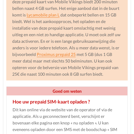
deze prepaid kaart van Mobile Vikings biedt 200 minuten
bellen naast 4 GB surfen. Het enige aanbod dat in de buurt
komt is
Lycamobile plan L
dat onbeperkt bellen en 15 GB
biedt. Wel is het aankoopproces, het opladen en de
installatie van deze prepaid kaart omslachtig met weinig
uitleg en een niet zo handige applicatie. U moet ook zelf uw
data activeren. En er is een lange gebruiksaanwijzing die
anders is voor iedere telefoon. Als u meer data wenst, is er
bijvoorbeeld
Proximus prepaid 25
met 5 GB (dus 1 GB
meer data) maar met slechts 50 belminuten. U kan ook
opteren voor de belversie van Mobile Vikings prepaid van
25€ die naast 100 minuten ook 8 GB surfen biedt.
Goed om weten
Hoe uw prepaid SIM-kaart opladen ?
Dit kan online via de website van de operator of via de
applicatie. Als u geconnecteerd bent, verschijnt er
bovenaan elke pagina een knop « nu opladen ». U kan
eveneens opladen door een SMS met de boodschap « SIM