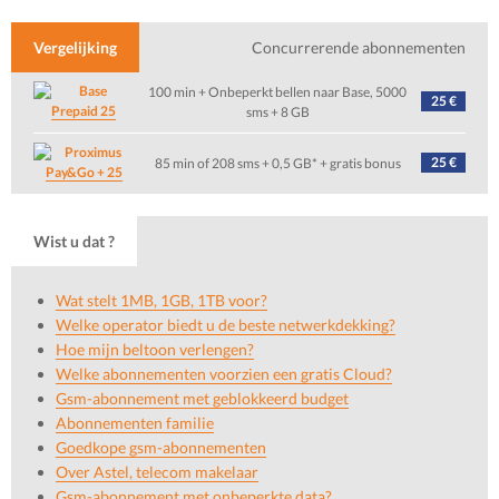
Vergelijking
Concurrerende abonnementen
100 min + Onbeperkt bellen naar Base, 5000
25 €
Prepaid 25
sms + 8 GB
25 €
85 min of 208 sms + 0,5 GB* + gratis bonus
Pay&Go + 25
Wist u dat ?
Wat stelt 1MB, 1GB, 1TB voor?
Welke operator biedt u de beste netwerkdekking?
Hoe mijn beltoon verlengen?
Welke abonnementen voorzien een gratis Cloud?
Gsm-abonnement met geblokkeerd budget
Abonnementen familie
Goedkope gsm-abonnementen
Over Astel, telecom makelaar
Gsm-abonnement met onbeperkte data?