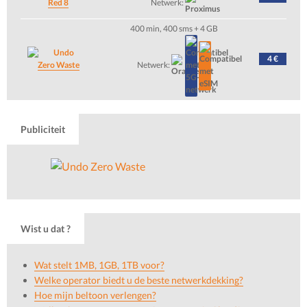
Red 8
Netwerk:
400 min, 400 sms + 4 GB
4 €
Zero Waste
Netwerk:
Publiciteit
Wist u dat ?
Wat stelt 1MB, 1GB, 1TB voor?
Welke operator biedt u de beste netwerkdekking?
Hoe mijn beltoon verlengen?