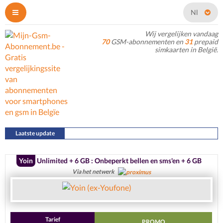
Nl
Wij vergelijken vandaag
70
GSM-abonnementen en
31
prepaid
simkaarten in België.
Laatste update
22/07/2026
Yoin
Unlimited + 6 GB : Onbeperkt bellen en sms'en + 6 GB
Via het netwerk
Tarief
PROMO