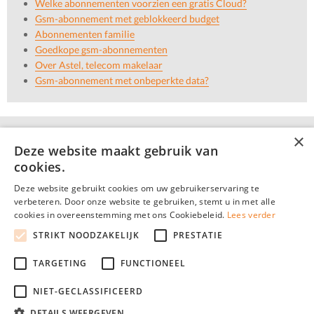
Welke abonnementen voorzien een gratis Cloud?
Gsm-abonnement met geblokkeerd budget
Abonnementen familie
Goedkope gsm-abonnementen
Over Astel, telecom makelaar
Gsm-abonnement met onbeperkte data?
×
Deze website maakt gebruik van
cookies.
Deze website gebruikt cookies om uw gebruikerservaring te
verbeteren. Door onze website te gebruiken, stemt u in met alle
cookies in overeenstemming met ons Cookiebeleid.
Lees verder
STRIKT NOODZAKELIJK
PRESTATIE
© 2026 Mijn-Gsm-Abonnement.be : Vind eenvoudig het voordeligste
TARGETING
FUNCTIONEEL
mobiele telefoon abonnement in België!
Teksten en concepten door het auteursrecht beschermd - Alle rechten
NIET-GECLASSIFICEERD
voorbehouden.
Mijn-Gsm-Abonnement.be is een onafhankelijke publicatie.
DETAILS WEERGEVEN