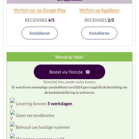
MyYoin sur op Google Play
MyYoin op AppStore
RECENSIES
4/5
RECENSIES
2/5
Installeren
Installeren
Word nu Yoin!
Bestel via Yoin.be
Direct bij Yoin, zonder extra kosten.
Er wordt een eenmalige aansluitkost van 0,02 € gevraagd bij de bestelling om
de bankdomicliëring te activeren
.
Levering binnen
5 werkdagen
Geen verzendkosten
Behoud uw huidige nummer
Opzeggen wanneer u wilt