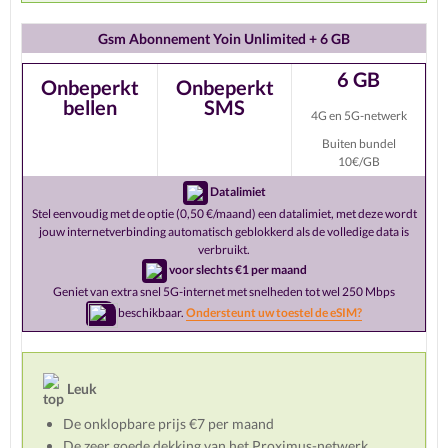
Gsm Abonnement Yoin Unlimited + 6 GB
6 GB
Onbeperkt
Onbeperkt
bellen
SMS
4G en 5G-netwerk
Buiten bundel
10€/GB
Datalimiet
Stel eenvoudig met de optie (0,50 €/maand) een datalimiet, met deze wordt
jouw internetverbinding automatisch geblokkerd als de volledige data is
verbruikt.
voor slechts €1 per maand
Geniet van extra snel 5G-internet met snelheden tot wel 250 Mbps
beschikbaar.
Ondersteunt uw toestel de eSIM?
Leuk
De onklopbare prijs €7 per maand
De zeer goede dekking van het Proximus-netwerk