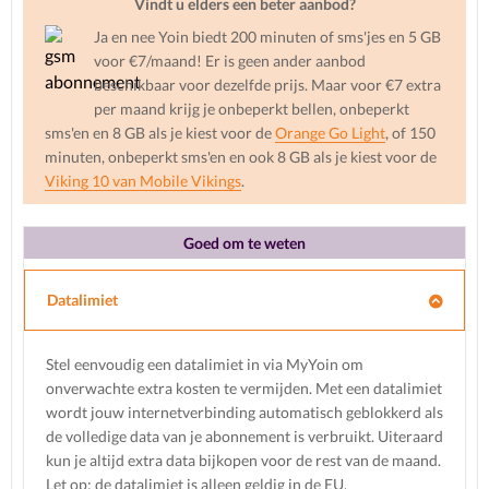
Vindt u elders een beter aanbod?
Ja en nee Yoin biedt 200 minuten of sms'jes en 5 GB
voor €7/maand! Er is geen ander aanbod
beschikbaar voor dezelfde prijs. Maar voor €7 extra
per maand krijg je onbeperkt bellen, onbeperkt
sms'en en 8 GB als je kiest voor de
Orange Go Light
, of 150
minuten, onbeperkt sms'en en ook 8 GB als je kiest voor de
Viking 10 van Mobile Vikings
.
Goed om te weten
Datalimiet
Stel eenvoudig een datalimiet in via MyYoin om
onverwachte extra kosten te vermijden. Met een datalimiet
wordt jouw internetverbinding automatisch geblokkerd als
de volledige data van je abonnement is verbruikt. Uiteraard
kun je altijd extra data bijkopen voor de rest van de maand.
Let op; de datalimiet is alleen geldig in de EU.