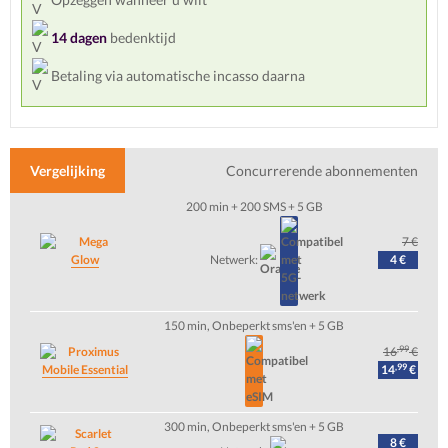
14 dagen
bedenktijd
Betaling via automatische incasso daarna
Vergelijking
Concurrerende abonnementen
200 min + 200 SMS + 5 GB
7 €
Glow
4 €
Netwerk:
150 min, Onbeperkt sms'en + 5 GB
,99
16
€
,99
Mobile Essential
14
€
300 min, Onbeperkt sms'en + 5 GB
8 €