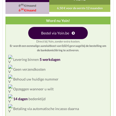
,50
8
€/maand
6,50 € voor de eerste 12 maanden
,50
6
€/maand
Word nu Yoin!
Bestel via Yoin.be
Direct bij Yoin, zonder extra kosten.
Er wordt een eenmalige aansluitkost van 0,02 € gevraagd bij de bestelling om
de bankdomicliëring te activeren
.
Levering binnen
5 werkdagen
Geen verzendkosten
Behoud uw huidige nummer
Opzeggen wanneer u wilt
14 dagen
bedenktijd
Betaling via automatische incasso daarna