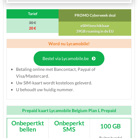
Tarief
PROMO Cyberweek deal
30 €
eSIM beschikbaar
20 €
39GB roaming in de EU
Word nu Lycamobile!
Bestel via Lycamobile.be
Betaling online met Bancontact, Paypal of
Visa/Mastercard.
Uw SIM-kaart wordt kosteloos geleverd.
U behoudt uw huidig nummer.
Prepaid kaart Lycamobile Belgium Plan L Prepaid
Onbepertkt
Onbeperkt
100 GB
bellen
SMS
Buiten bundel