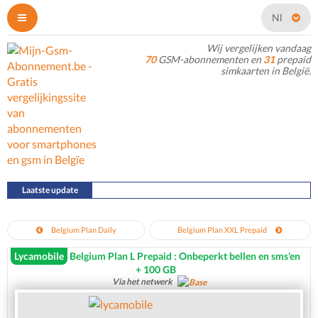
Nl
Wij vergelijken vandaag
70
GSM-abonnementen en
31
prepaid
simkaarten in België.
Laatste update
22/07/2026
Belgium Plan Daily
Belgium Plan XXL Prepaid
Lycamobile
Belgium Plan L Prepaid : Onbeperkt bellen en sms'en
+ 100 GB
Via het netwerk