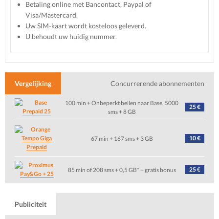
Betaling online met Bancontact, Paypal of
Visa/Mastercard.
Uw SIM-kaart wordt kosteloos geleverd.
U behoudt uw huidig nummer.
Vergelijking
Concurrerende abonnementen
100 min + Onbeperkt bellen naar Base, 5000
25 €
Prepaid 25
sms + 8 GB
Tempo Giga
10 €
67 min + 167 sms + 3 GB
Prepaid
25 €
85 min of 208 sms + 0,5 GB* + gratis bonus
Pay&Go + 25
Publiciteit