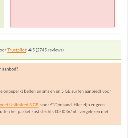
door
Trustpilot
:
4
/5 (
2745
reviews)
er aanbod?
die onbeperkt bellen en sms'en en 5 GB surfen aanbiedt voor
pnet Unlimited 3 GB
, voor €12/maand. Hier zijn er geen
buiten het pakket kost slechts €0,0036/mb, vergeleken met