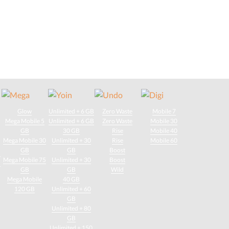
Glow
Unlimited + 6 GB
Zero Waste
Mobile 7
Mega Mobile 5
Unlimited + 6 GB
Zero Waste
Mobile 30
GB
30 GB
Rise
Mobile 40
Mega Mobile 30
Unlimited + 30
Rise
Mobile 60
GB
GB
Boost
d
Mega Mobile 75
Unlimited + 30
Boost
d
GB
GB
Wild
Mega Mobile
40 GB
120 GB
Unlimited + 60
GB
Unlimited + 80
GB
Unlimited + 150