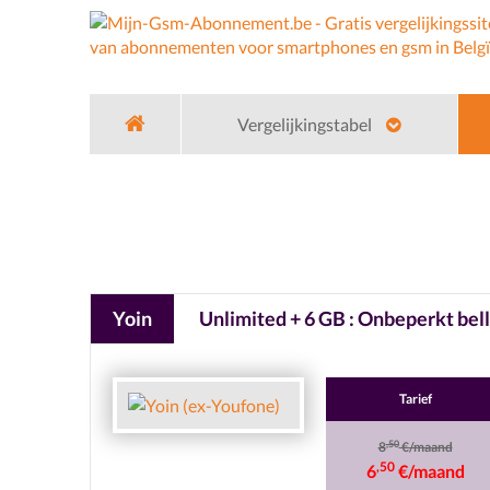
Vergelijkingstabel
Home
Gsm Operators
Yoin
Unlimited 1
Yoin
Unlimited + 6 GB : Onbeperkt bell
Tarief
,50
8
€/maand
,50
6
€/maand