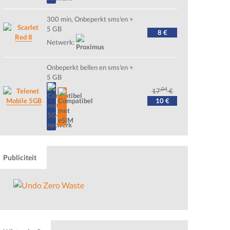
300 min, Onbeperkt sms'en +
5 GB
8 €
Red 8
Netwerk:
Onbeperkt bellen en sms'en +
5 GB
,04
17
€
Mobile 5GB
10 €
Publiciteit