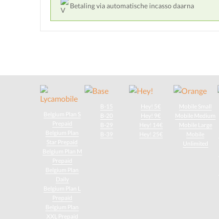
Betaling via automatische incasso daarna
B-15
Hey! 5€
Mobile Small
Belgium Plan S
B-20
Hey! 9€
Mobile Medium
Prepaid
B-29
Hey! 14€
Mobile Large
Belgium Plan
B-39
Hey! 25€
Mobile
Star Prepaid
Unlimited
Belgium Plan M
Prepaid
Belgium Plan
Daily
Belgium Plan L
Prepaid
Belgium Plan
XXL Prepaid