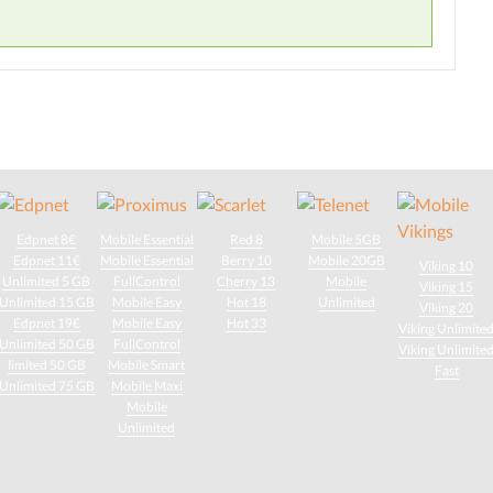
Edpnet 8€
Mobile Essential
Red 8
Mobile 5GB
Edpnet 11€
Mobile Essential
Berry 10
Mobile 20GB
Viking 10
Unlimited 5 GB
FullControl
Cherry 13
Mobile
Viking 15
Unlimited 15 GB
Mobile Easy
Hot 18
Unlimited
Viking 20
Edpnet 19€
Mobile Easy
Hot 33
Viking Unlimite
Unlimited 50 GB
FullControl
Viking Unlimite
limited 50 GB
Mobile Smart
Fast
Unlimited 75 GB
Mobile Maxi
Mobile
Unlimited