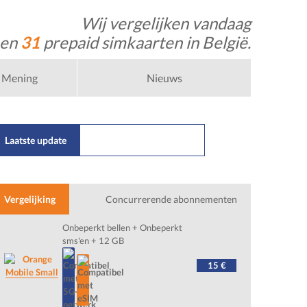
Wij vergelijken vandaag
 en
31
prepaid simkaarten in België.
Mening
Nieuws
Laatste update
22/07/2026
Nl
Vergelijking
Concurrerende abonnementen
Onbeperkt bellen + Onbeperkt
sms'en + 12 GB
15 €
Mobile Small