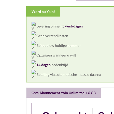
Word nu Yoin!
Levering binnen
5 werkdagen
Geen verzendkosten
Behoud uw huidige nummer
Opzeggen wanneer u wilt
14 dagen
bedenktijd
Betaling via automatische incasso daarna
Gsm Abonnement Yoin Unlimited + 6 GB