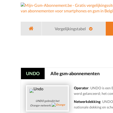
Vergelijkingstabel
Home
Gsm Operators
Undo Belgie
UNDO
Alle gsm‑abonnementen
Operator
: UNDO is een B
werd gelanceerd; het com
UNDO gebruikt het
Netwerkdekking
: UNDO 
Orange‑netwerk.
nationale dekking en sch