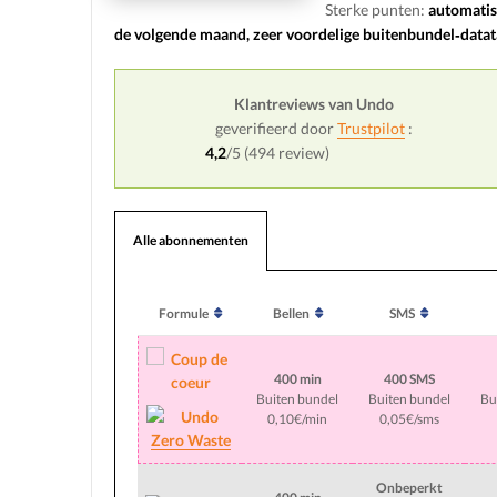
Sterke punten:
automatis
de volgende maand, zeer voordelige buitenbundel‑datat
Klantreviews van Undo
geverifieerd door
Trustpilot
:
4,2
/5 (
494
review)
Alle abonnementen
Formule
Bellen
SMS
400 min
400 SMS
Buiten bundel
Buiten bundel
Bu
0,10€/min
0,05€/sms
Zero Waste
Onbeperkt