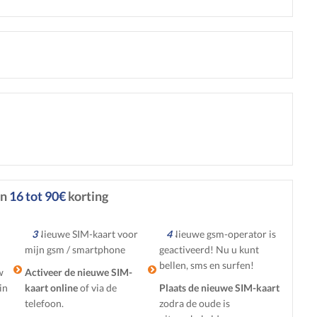
an
16 tot 90€
korting
3
4
w
Activeer de nieuwe SIM-
in
kaart online
of via de
Plaats de nieuwe SIM-kaart
telefoon.
zodra de oude is