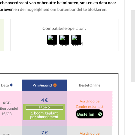
che overdracht van onbenutte belminuten, sms’en en data naar
arieven
en de mogelijkheid om buitenbundel te blokkeren.
Compatibele operator :
Data
Prijs/maand
Bestel Online
4 €
Via Undo.be
4 GB
Zonder extra kost
PROMO
iten bundel
1 boom geplant
Bestellen
1€/GB
per abonnement
7 €
Via Undo.be