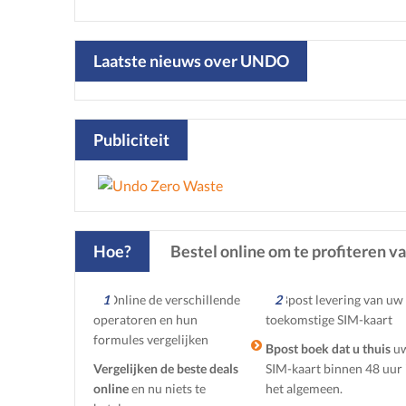
Laatste nieuws over UNDO
Publiciteit
Hoe?
Bestel online om te profiteren v
1
2
Bpost boek dat u thuis
u
Vergelijken de beste deals
SIM-kaart binnen 48 uur 
online
en nu niets te
het algemeen.