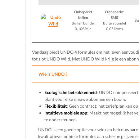
Onbeperkt
Onbeperkt
bellen
SMS
Bu
Buiten bundel
Buiten bundel
Wild
0,10€/min
0,05€/sms
Vandaag biedt UNDO 4 formules om het leven eenvoud
tot slot UNDO Wild. Met UNDO Wild krijg je een abon
Wie is UNDO ?
Ecologische betrokkenheid
: UNDO compenseert a
plant voor elke nieuwe abonnee één boom.
Flexibiliteit
: Geen contract; het tariefplan kan o
Intuïtieve mobiele app
: Maakt het mogelijk het v
te ondersteunen.
UNDO is een goede optie voor wie een betrouwbare 
kwalitatieve mobiele formules aan scherpe prijzen en