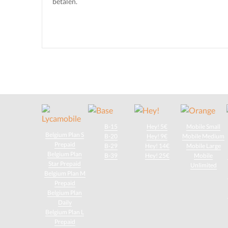
betalen.
B-15
Hey! 5€
Mobile Small
Belgium Plan S
B-20
Hey! 9€
Mobile Medium
Prepaid
B-29
Hey! 14€
Mobile Large
Belgium Plan
B-39
Hey! 25€
Mobile
Star Prepaid
Unlimited
Belgium Plan M
Prepaid
Belgium Plan
Daily
Belgium Plan L
Prepaid