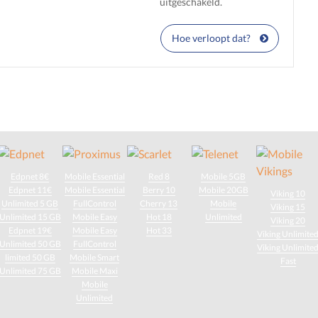
uitgeschakeld.
Hoe verloopt dat?
Edpnet 8€
Mobile Essential
Red 8
Mobile 5GB
Edpnet 11€
Mobile Essential
Berry 10
Mobile 20GB
Viking 10
Unlimited 5 GB
FullControl
Cherry 13
Mobile
Viking 15
Unlimited 15 GB
Mobile Easy
Hot 18
Unlimited
Viking 20
Edpnet 19€
Mobile Easy
Hot 33
Viking Unlimite
Unlimited 50 GB
FullControl
Viking Unlimite
limited 50 GB
Mobile Smart
Fast
Unlimited 75 GB
Mobile Maxi
Mobile
Unlimited