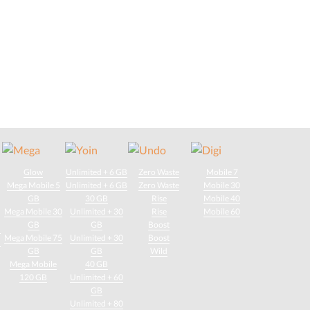
Glow
Unlimited + 6 GB
Zero Waste
Mobile 7
Mega Mobile 5
Unlimited + 6 GB
Zero Waste
Mobile 30
GB
30 GB
Rise
Mobile 40
Mega Mobile 30
Unlimited + 30
Rise
Mobile 60
GB
GB
Boost
d
Mega Mobile 75
Unlimited + 30
Boost
d
GB
GB
Wild
Mega Mobile
40 GB
120 GB
Unlimited + 60
GB
Unlimited + 80