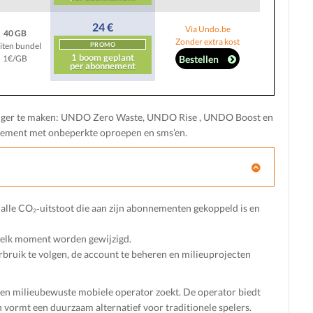
24 €
Via Undo.be
40 GB
Zonder extra kost
iten bundel
PROMO
1 boom geplant
Bestellen
1€/GB
per abonnement
iger te maken: UNDO Zero Waste, UNDO Rise , UNDO Boost en
nement met onbeperkte oproepen en sms’en.
lle CO₂‑uitstoot die aan zijn abonnementen gekoppeld is en
p elk moment worden gewijzigd.
erbruik te volgen, de account te beheren en milieuprojecten
en milieubewuste mobiele operator zoekt. De operator biedt
 vormt een duurzaam alternatief voor traditionele spelers.