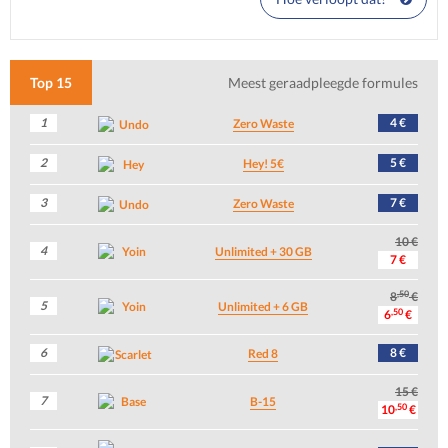
Top 15
Meest geraadpleegde formules
1
4 €
Zero Waste
2
5 €
Hey! 5€
3
7 €
Zero Waste
10 €
4
Unlimited + 30 GB
7 €
,50
8
€
5
Unlimited + 6 GB
,50
6
€
6
8 €
Red 8
15 €
7
B-15
,50
10
€