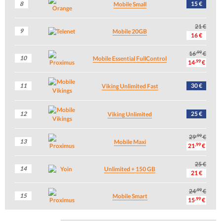
8
15 €
Mobile Small
21 €
9
Mobile 20GB
16 €
,99
16
€
10
Mobile Essential FullControl
,99
14
€
11
30 €
Viking Unlimited Fast
12
25 €
Viking Unlimited
,99
29
€
13
Mobile Maxi
,99
21
€
25 €
14
Unlimited + 150 GB
21 €
,99
24
€
15
Mobile Smart
,99
15
€