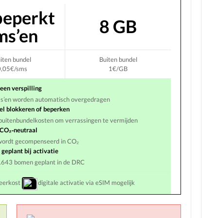
eperkt
8 GB
ms’en
iten bundel
Buiten bundel
0,05€/sms
1€/GB
een verspilling
ms’en worden automatisch overgedragen
el blokkeren of beperken
or buitenbundelkosten om verrassingen te vermijden
CO₂‑neutraal
 wordt gecompenseerd in CO₂
geplant bij activatie
 13.643 bomen geplant in de DRC
eerkost
digitale activatie via eSIM mogelijk