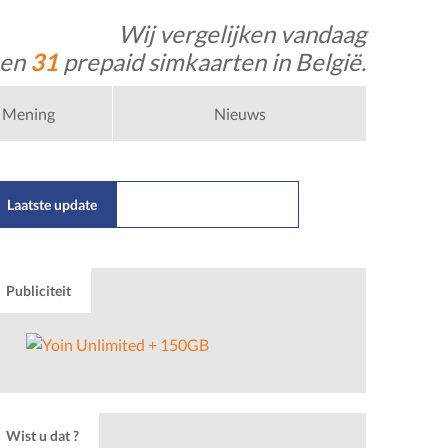
Wij vergelijken vandaag
 en
31
prepaid simkaarten in België.
Mening
Nieuws
Laatste update
22/07/2026
Nl
Publiciteit
Wist u dat ?