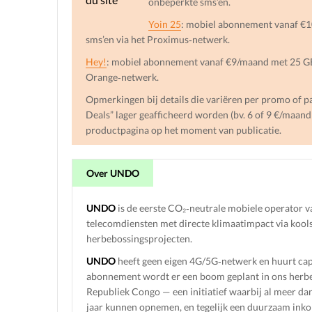
onbeperkte sms’en.
Yoin 25
: mobiel abonnement vanaf €1
sms’en via het Proximus‑netwerk.
Hey!
: mobiel abonnement vanaf €9/maand met 25 GB 
Orange‑netwerk.
Opmerkingen bij details die variëren per promo of pa
Deals” lager geafficheerd worden (bv. 6 of 9 €/maa
productpagina op het moment van publicatie.
Over UNDO
UNDO
is de eerste CO₂‑neutrale mobiele operator v
telecomdiensten met directe klimaatimpact via kool
herbebossingsprojecten.
UNDO
heeft geen eigen 4G/5G‑netwerk en huurt cap
abonnement wordt er een boom geplant in ons herbeb
Republiek Congo — een initiatief waarbij al meer dan 
jaar kunnen opnemen, en tegelijk een duurzaam ink