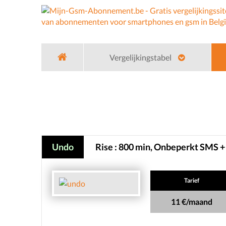
Vergelijkingstabel
Home
Gsm Operators
Undo
Grow Onbe
Undo
Rise : 800 min, Onbeperkt SMS +
Tarief
11 €/maand