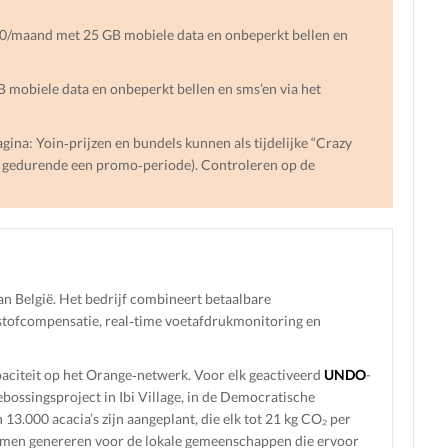
0/maand met 25 GB mobiele data en onbeperkt bellen en
mobiele data en onbeperkt bellen en sms’en via het
gina: Yoin‑prijzen en bundels kunnen als tijdelijke “Crazy
nd gedurende een promo‑periode). Controleren op de
an België. Het bedrijf combineert betaalbare
stofcompensatie, real‑time voetafdrukmonitoring en
aciteit op het Orange‑netwerk. Voor elk geactiveerd
UNDO
-
ossingsproject in Ibi Village, in de Democratische
13.000 acacia’s zijn aangeplant, die elk tot 21 kg CO₂ per
omen genereren voor de lokale gemeenschappen die ervoor