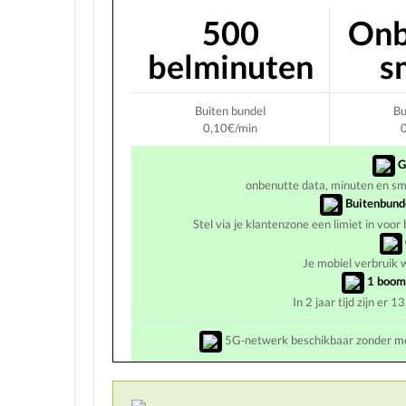
500
Onb
belminuten
s
Buiten bundel
Bu
0,10€/min
G
onbenutte data, minuten en s
Buitenbund
Stel via je klantenzone een limiet in vo
Je mobiel verbruik
1 boom 
In 2 jaar tijd zijn er
5G‑netwerk beschikbaar zonder m