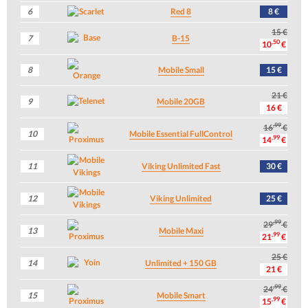
6
Red 8
8 €
15 €
7
B-15
,50
10
€
8
Mobile Small
15 €
21 €
9
Mobile 20GB
16 €
,99
16
€
10
Mobile Essential FullControl
,99
14
€
11
Viking Unlimited Fast
30 €
12
Viking Unlimited
25 €
,99
29
€
13
Mobile Maxi
,99
21
€
25 €
14
Unlimited + 150 GB
21 €
,99
24
€
15
Mobile Smart
,99
15
€