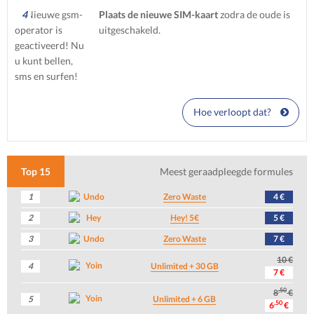
4
Plaats de nieuwe SIM-kaart
zodra de oude is
uitgeschakeld.
Hoe verloopt dat?
Top 15
Meest geraadpleegde formules
1
Zero Waste
4 €
2
Hey! 5€
5 €
3
Zero Waste
7 €
10 €
4
Unlimited + 30 GB
7 €
,50
8
€
5
Unlimited + 6 GB
,50
6
€