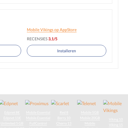
Mobile Vikings op AppStore
RECENSIES
3,1/5
Installeren
Edpnet 8€
Mobile Essential
Red 8
Mobile 5GB
Edpnet 11€
Mobile Essential
Berry 10
Mobile 20GB
Viking 10
Unlimited 5 GB
FullControl
Cherry 13
Mobile
Viking 15