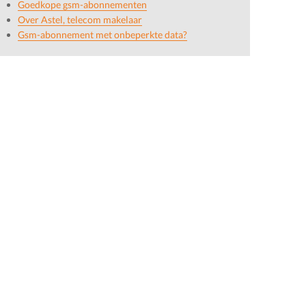
Goedkope gsm-abonnementen
Over Astel, telecom makelaar
Gsm-abonnement met onbeperkte data?