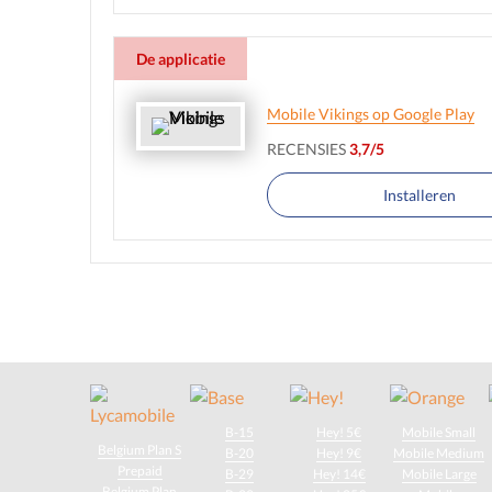
De applicatie
Mobile Vikings op Google Play
RECENSIES
3,7/5
Installeren
B-15
Hey! 5€
Mobile Small
Belgium Plan S
B-20
Hey! 9€
Mobile Medium
Prepaid
B-29
Hey! 14€
Mobile Large
Belgium Plan