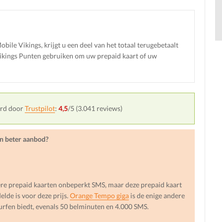
bile Vikings, krijgt u een deel van het totaal terugebetaalt
Vikings Punten gebruiken om uw prepaid kaart of uw
erd door
Trustpilot
:
4,5
/5 (
3.041
reviews)
en beter aanbod?
ere prepaid kaarten onbeperkt SMS, maar deze prepaid kaart
lde is voor deze prijs.
Orange Tempo giga
is de enige andere
urfen biedt, evenals 50 belminuten en 4.000 SMS.