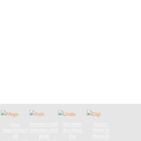
Glow
Unlimited + 6 GB
Zero Waste
Mobile 7
Mega Mobile 5
Unlimited + 6 GB
Zero Waste
Mobile 30
GB
30 GB
Rise
Mobile 40