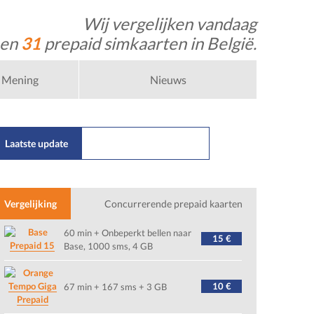
Wij vergelijken vandaag
 en
31
prepaid simkaarten in België.
Mening
Nieuws
Laatste update
22/07/2026
Nl
Vergelijking
Concurrerende prepaid kaarten
60 min + Onbeperkt bellen naar
15 €
Prepaid 15
Base, 1000 sms, 4 GB
Tempo Giga
10 €
67 min + 167 sms + 3 GB
Prepaid