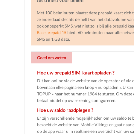
Als u kiest voor bellen
Met 100 belminuten plaatst deze prepaid kaart zich tu
ze inderdaad slechts de helft van het datavolume van
ook onbeperkt SMS, wat niet zo is bij alle prepaid kaa
Base prepaid 15
biedt 60 belminuten naar alle netwe
SMS en 1 GB data.
Goed om weten
Hoe uw prepaid SIM-kaart opladen ?
Dit kan online via de website van de operator of via 
bovenaan elke pagina een knop « nu opladen ». U k
TOPUP » naar het nummer 1984 te sturen. Om deze o
betaalmiddel op uw rekening configureren.
Hoe uw saldo raadplegen ?
Er zijn verschillende mogelijkheden om uw saldo te 
bezoekt de website van Mobile Vikings en gaat naar d
op de app waar u in realtime een overzicht van uw sal