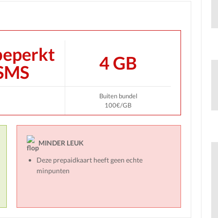
eperkt
4 GB
SMS
Buiten bundel
100€/GB
MINDER LEUK
Deze prepaidkaart heeft geen echte
minpunten