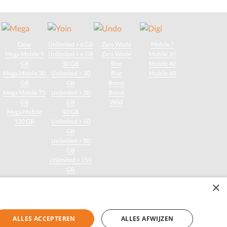
Glow
Unlimited + 6 GB
Zero Waste
Mobile 7
Mega Mobile 5
Unlimited + 6 GB
Zero Waste
Mobile 30
GB
30 GB
Rise
Mobile 40
Mega Mobile 30
Unlimited + 30
Rise
Mobile 60
GB
GB
Boost
d
Mega Mobile 75
Unlimited + 30
Boost
d
GB
GB
Wild
Mega Mobile
40 GB
120 GB
Unlimited + 60
GB
Unlimited + 80
GB
Unlimited + 150
GB
×
ment in België!
den.
ALLES ACCEPTEREN
ALLES AFWIJZEN