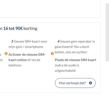
an
16 tot 90€
korting
3
4
w
Activeer de nieuwe SIM-
in
kaart online
of via de
Plaats de nieuwe SIM-kaart
telefoon.
zodra de oude is
uitgeschakeld.
Hoe verloopt dat?