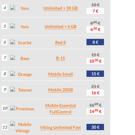
10 €
4
Unlimited + 30 GB
7 €
,50
8
€
5
Unlimited + 6 GB
,50
6
€
6
8 €
Red 8
15 €
7
B-15
,50
10
€
8
15 €
Mobile Small
21 €
9
Mobile 20GB
16 €
,99
16
€
Mobile Essential
10
,99
14
€
FullControl
11
30 €
Viking Unlimited Fast