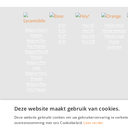
B-15
Hey! 5€
Mobile Small
Belgium Plan S
B-20
Hey! 9€
Mobile Medium
Prepaid
B-29
Hey! 14€
Mobile Large
Belgium Plan
B-39
Hey! 25€
Mobile
Star Prepaid
Unlimited
Belgium Plan M
Prepaid
Belgium Plan
Daily
Belgium Plan L
Prepaid
Belgium Plan
XXL Prepaid
Deze website maakt gebruik van cookies.
© 2026 Mijn-Gs
Deze website gebruikt cookies om uw gebruikerservaring te verbeter
Tek
overeenstemming met ons Cookiebeleid.
Lees verder