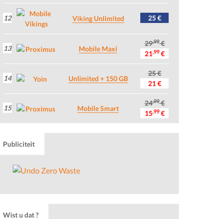
12
25 €
Viking Unlimited
,99
29
€
13
Mobile Maxi
,99
21
€
25 €
14
Unlimited + 150 GB
21 €
,99
24
€
15
Mobile Smart
,99
15
€
Publiciteit
Wist u dat ?