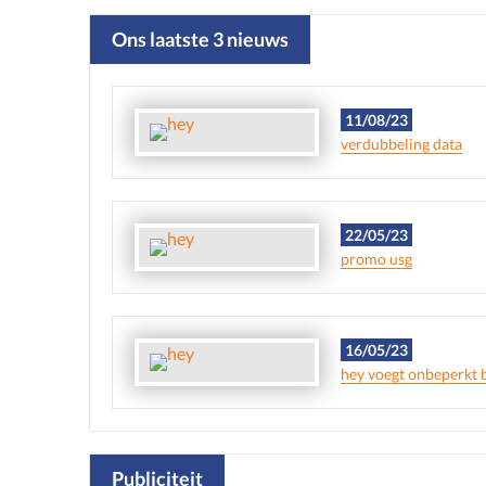
Ons laatste 3 nieuws
11/08/23
verdubbeling data
22/05/23
promo usg
16/05/23
hey voegt onbeperkt b
Publiciteit