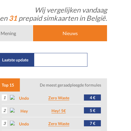
Wij vergelijken vandaag
 en
31
prepaid simkaarten in België.
Mening
Nieuws
Laatste update
22/07/2026
Nl
Top 15
De meest geraadpleegde formules
1
4 €
Zero Waste
2
5 €
Hey! 5€
3
7 €
Zero Waste