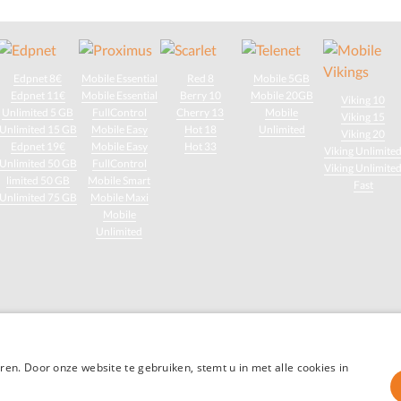
Edpnet 8€
Mobile Essential
Red 8
Mobile 5GB
Edpnet 11€
Mobile Essential
Berry 10
Mobile 20GB
Viking 10
Unlimited 5 GB
FullControl
Cherry 13
Mobile
Viking 15
Unlimited 15 GB
Mobile Easy
Hot 18
Unlimited
Viking 20
Edpnet 19€
Mobile Easy
Hot 33
Viking Unlimite
Unlimited 50 GB
FullControl
Viking Unlimite
limited 50 GB
Mobile Smart
Fast
Unlimited 75 GB
Mobile Maxi
Mobile
Unlimited
m-Abonnement.be : Vind eenvoudig het voordeligste mobiele telefoon abonne
en. Door onze website te gebruiken, stemt u in met alle cookies in
sten en concepten door het auteursrecht beschermd - Alle rechten voorbehou
Mijn-Gsm-Abonnement.be is een onafhankelijke publicatie.